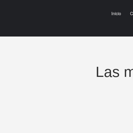
Inicio
C
Las m