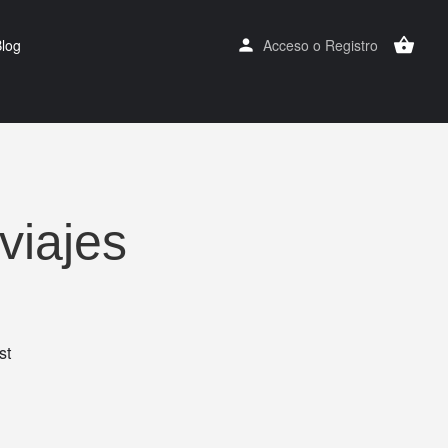
log
Acceso
o
Registro
viajes
st