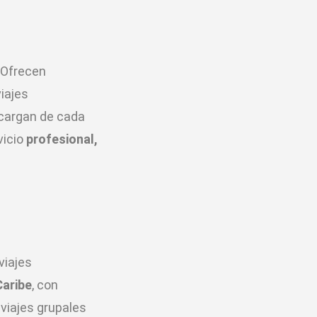
 Ofrecen
viajes
ncargan de cada
vicio
profesional,
viajes
Caribe
, con
viajes grupales